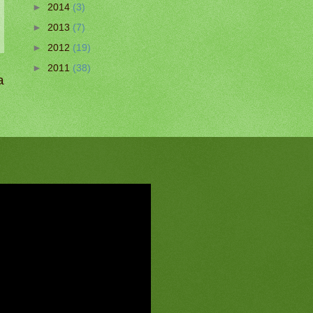
►
2014
(3)
►
2013
(7)
►
2012
(19)
►
2011
(38)
a