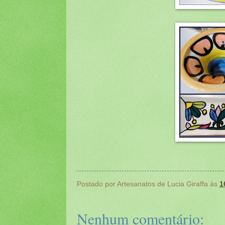
Postado por
Artesanatos de Lucia Giraffa
às
1
Nenhum comentário: