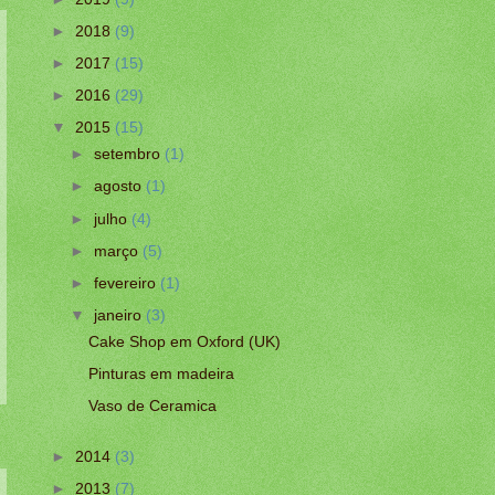
►
2018
(9)
►
2017
(15)
►
2016
(29)
▼
2015
(15)
►
setembro
(1)
►
agosto
(1)
►
julho
(4)
►
março
(5)
►
fevereiro
(1)
▼
janeiro
(3)
Cake Shop em Oxford (UK)
Pinturas em madeira
Vaso de Ceramica
►
2014
(3)
►
2013
(7)