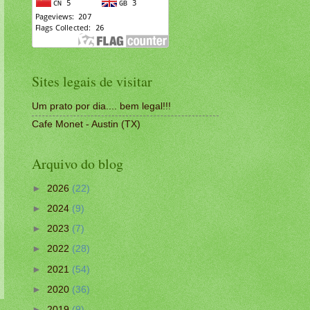
Sites legais de visitar
Um prato por dia.... bem legal!!!
Cafe Monet - Austin (TX)
Arquivo do blog
►
2026
(22)
►
2024
(9)
►
2023
(7)
►
2022
(28)
►
2021
(54)
►
2020
(36)
►
2019
(9)