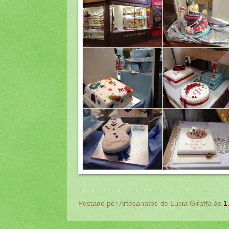
Postado por
Artesanatos de Lucia Giraffa
às
1