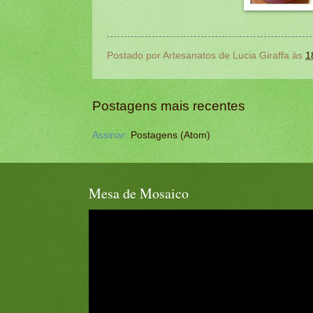
Postado por
Artesanatos de Lucia Giraffa
às
1
Postagens mais recentes
Assinar:
Postagens (Atom)
Mesa de Mosaico